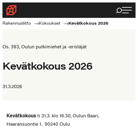
Siirry
Haku
Rakennusliitto
suoraan
Rakennusalan
sisältöön
Rakennusliitto
Kokoukset
Kevätkokous 2026
ammattilaisten
puolella
Os. 393, Oulun putkimiehet ja -eristäjät
Kevätkokous 2026
31.3.2026
Kevätkokous
ti 31.3. klo 16.30, Oulun Baari,
Haaransuontie 1. 90240 Oulu