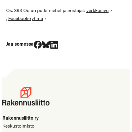
Os. 393 Oulun putkimiehet ja eristäjät:
verkkosivu
,
Facebook-ryhmä
Jaa Facebookissa
Jaa Blueskyssa
Jaa LinkedIn:ssä
Jaa somessa
Rakennusliitto ry
Keskustoimisto