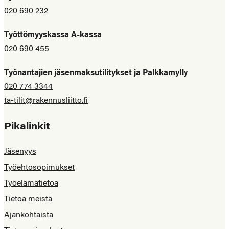
020 690 232
Työttömyyskassa A-kassa
020 690 455
Työnantajien jäsenmaksutilitykset ja Palkkamylly
020 774 3344
ta-tilit@rakennusliitto.fi
Pikalinkit
Jäsenyys
Työehtosopimukset
Työelämätietoa
Tietoa meistä
Ajankohtaista