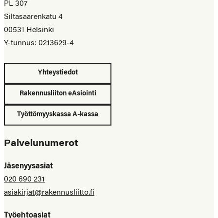
PL 307
Siltasaarenkatu 4
00531 Helsinki
Y-tunnus: 0213629-4
Yhteystiedot
Rakennusliiton eAsiointi
Työttömyyskassa A-kassa
Palvelunumerot
Jäsenyysasiat
020 690 231
asiakirjat@rakennusliitto.fi
Työehtoasiat