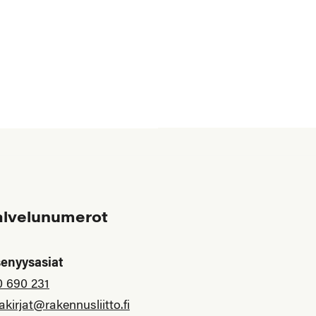
alvelunumerot
senyysasiat
0 690 231
akirjat@rakennusliitto.fi