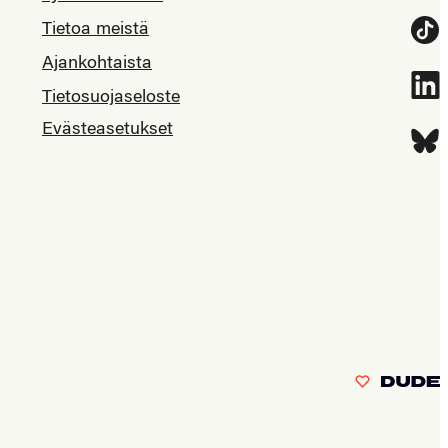
Tietoa meistä
Tikt
Ajankohtaista
Link
Tietosuojaseloste
Evästeasetukset
Blue