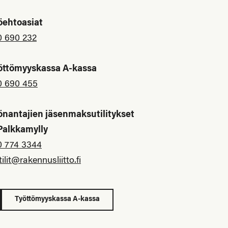
öehtoasiat
0 690 232
öttömyyskassa A-kassa
0 690 455
önantajien jäsenmaksutilitykset
 Palkkamylly
0 774 3344
tilit@rakennusliitto.fi
Työttömyyskassa A-kassa