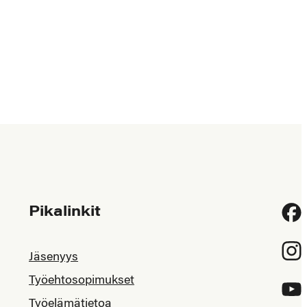
Pikalinkit
Fac
Inst
Jäsenyys
Työehtosopimukset
YouT
Työelämätietoa