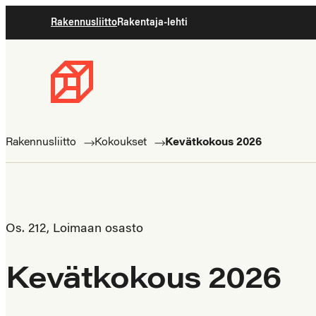
Siirry
Rakennusliitto
Rakentaja-lehti
suoraan
sisältöön
Rakennusliitto
Rakennusalan
ammattilaisten
Rakennusliitto
Kokoukset
Kevätkokous 2026
puolella
Os. 212, Loimaan osasto
Kevätkokous 2026