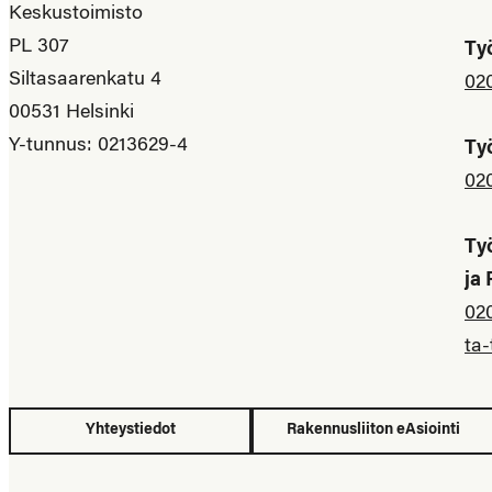
Keskustoimisto
PL 307
Ty
Siltasaarenkatu 4
02
00531 Helsinki
Y-tunnus: 0213629-4
Ty
02
Ty
ja
02
ta-
Yhteystiedot
Rakennusliiton eAsiointi