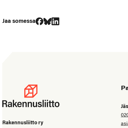
Jaa Facebookissa
Jaa Blueskyssa
Jaa LinkedIn:ssä
Jaa somessa
P
Jä
02
Rakennusliitto ry
asi