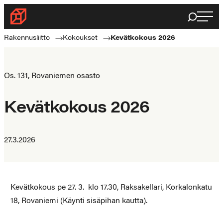
Siirry
Haku
Rakennusliitto
suoraan
Rakennusalan
sisältöön
Rakennusliitto
Kokoukset
Kevätkokous 2026
ammattilaisten
puolella
Os. 131, Rovaniemen osasto
Kevätkokous 2026
27.3.2026
Kevätkokous pe 27. 3. klo 17.30, Raksakellari, Korkalonkatu
18, Rovaniemi (Käynti sisäpihan kautta).