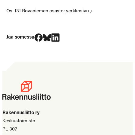
Os. 131 Rovaniemen osasto:
verkkosivu
Jaa Facebookissa
Jaa Blueskyssa
Jaa LinkedIn:ssä
Jaa somessa
Rakennusliitto ry
Keskustoimisto
PL 307