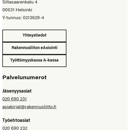
Siltasaarenkatu 4
00531 Helsinki
Y-tunnus: 0213629-4
Yhteystiedot
Rakennusliiton eAsiointi
Työttömyyskassa A-kassa
Palvelunumerot
Jäsenyysasiat
020 690 231
asiakirjat@rakennusliitto.fi
Työehtoasiat
020 690 232