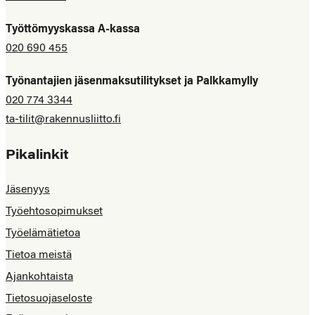
Työttömyyskassa A-kassa
020 690 455
Työnantajien jäsenmaksutilitykset ja Palkkamylly
020 774 3344
ta-tilit@rakennusliitto.fi
Pikalinkit
Jäsenyys
Työehtosopimukset
Työelämätietoa
Tietoa meistä
Ajankohtaista
Tietosuojaseloste