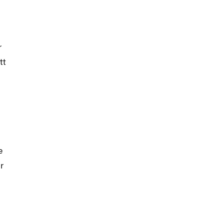
r
tt
e
r