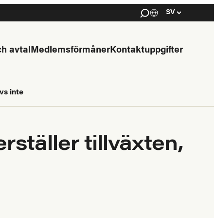
Haku
Kielivalinta
Select
language
h avtal
Medlemsförmåner
Kontaktuppgifter
vs inte
ställer tillväxten,