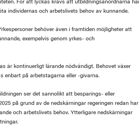
iteten. För att lyckas krävs att utbildningsanordnarna ha
möta individernas och arbetslivets behov av kunnande.
Yrkespersoner behöver även i framtiden möjligheter att
tt kunnande, exempelvis genom yrkes- och
ras är kontinuerligt lärande nödvändigt. Behovet växer
s enbart på arbetstagarna eller -givarna.
dningen ser det sannolikt att besparings- eller
 2025 på grund av de nedskärningar regeringen redan har
rande och arbetslivets behov. Ytterligare nedskärningar
tningar.