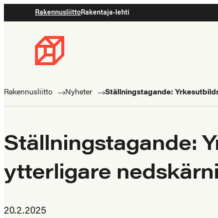
Rakennusliitto
Rakentaja-lehti
Byggnadsförbundet
Rakennusalan
ammattilaisten
Rakennusliitto
Nyheter
Ställningstagande: Yrkesutbildn
puolella
Ställningstagande: Yr
ytterligare nedskärn
20.2.2025