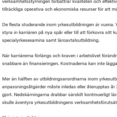
verksamhetsstyrningen förbättrar kvaliteten och effektiv
tillräckliga operativa och ekonomiska resurser för att 
De flesta studerande inom yrkesutbildningen är vuxna. 
styra in karriären på nya spår eller till att förkovra si
specialyrkesexamina samt läroavtalsutbildning.
När karriärerna förlängs och kraven i arbetslivet föränd
snabbare än finansieringen. Kostnaderna kan inte lägga
Mer än hälften av utbildningsanordnarna inom yrkesutbil
anpassningsåtgärder måste inledas eller återupptas år
gjort. Nedskärningarna drabbar särskilt kontinuerligt lä
skulle äventyra yrkesutbildningens verksamhetsförutsät