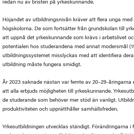
redan nu av bristen på yrkeskunnande.
Höjandet av utbildningsnivån kräver att flera unga med 
högskolorna. De som fortsätter från grundskolan till yr
att uppnå det yrkeskunnande som krävs i arbetslivet och f
potentialen hos studerandena med annat modersmål (19 
utbildningssystemet misslyckas med att identifiera deras
utbildning måste fungera smidigt.
År 2023 saknade nästan var femte av 20–29-åringarna en
att alla erbjuds möjligheten till yrkeskunnande. Yrkesu
de studerande som behöver mer stöd än vanligt. Utbildn
produktiviteten och upprätthåller samhällsfreden.
Yrkesutbildningen utvecklas ständigt. Förändringarna i 