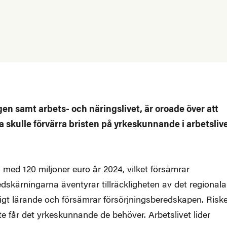
en samt arbets- och näringslivet, är oroade över att
a skulle förvärra bristen på yrkeskunnande i arbetsliv
 med 120 miljoner euro år 2024, vilket försämrar
skärningarna äventyrar tillräckligheten av det regionala
rligt lärande och försämrar försörjningsberedskapen. Risk
 får det yrkeskunnande de behöver. Arbetslivet lider