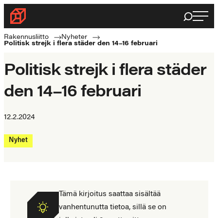
Haku
Byggnadsförbundet
Rakennusalan
Rakennusliitto
Nyheter
Politisk strejk i flera städer den 14–16 februari
ammattilaisten
puolella
Politisk strejk i flera städer
den 14–16 februari
12.2.2024
Nyhet
Tämä kirjoitus saattaa sisältää
vanhentunutta tietoa, sillä se on