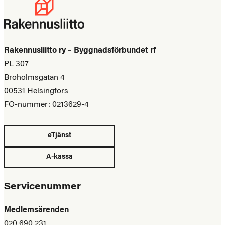
Rakennusliitto ry – Byggnadsförbundet rf
PL 307
Broholmsgatan 4
00531 Helsingfors
FO-nummer: 0213629-4
eTjänst
A-kassa
Servicenummer
Medlemsärenden
020 690 231