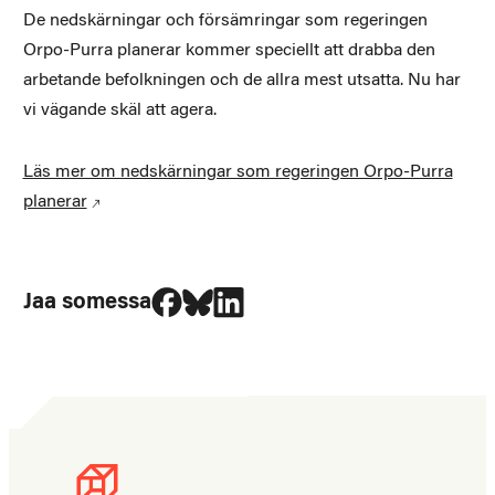
De nedskärningar och försämringar som regeringen
Orpo-Purra planerar kommer speciellt att drabba den
arbetande befolkningen och de allra mest utsatta. Nu har
vi vägande skäl att agera.
Läs mer om nedskärningar som regeringen Orpo-Purra
planerar
Jaa Facebookissa
Jaa Blueskyssa
Jaa LinkedIn:ssä
Jaa somessa