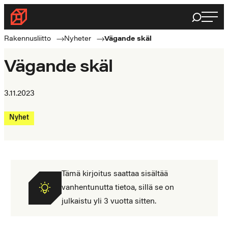
Haku
Byggnadsförbundet
Rakennusalan
Rakennusliitto
Nyheter
Vägande skäl
ammattilaisten
puolella
Vägande skäl
3.11.2023
Nyhet
Tämä kirjoitus saattaa sisältää
vanhentunutta tietoa, sillä se on
julkaistu yli 3 vuotta sitten.