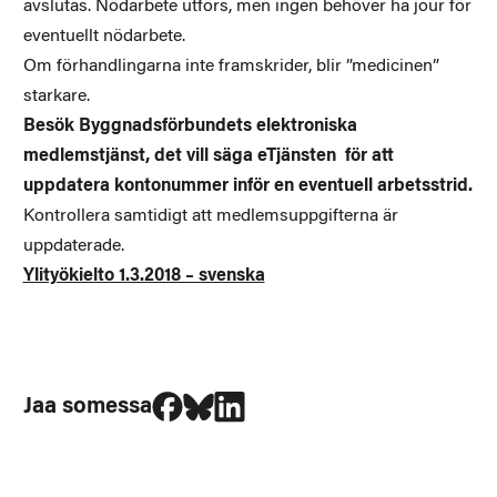
avslutas. Nödarbete utförs, men ingen behöver ha jour för
eventuellt nödarbete.
Om förhandlingarna inte framskrider, blir ”medicinen”
starkare.
Besök Byggnadsförbundets elektroniska
medlemstjänst, det vill säga eTjänsten för att
uppdatera kontonummer inför en eventuell arbetsstrid.
Kontrollera samtidigt att medlemsuppgifterna är
uppdaterade.
Ylityökielto 1.3.2018 – svenska
Jaa Facebookissa
Jaa Blueskyssa
Jaa LinkedIn:ssä
Jaa somessa