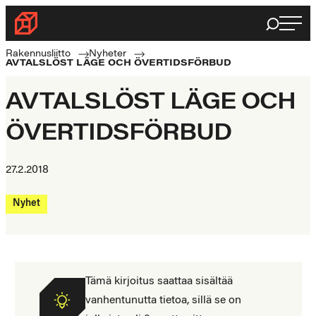
Haku
Byggnadsförbundet
Rakennusalan
Rakennusliitto
Nyheter
AVTALSLÖST LÄGE OCH ÖVERTIDSFÖRBUD
ammattilaisten
puolella
AVTALSLÖST LÄGE OCH
ÖVERTIDSFÖRBUD
27.2.2018
Nyhet
Tämä kirjoitus saattaa sisältää
vanhentunutta tietoa, sillä se on