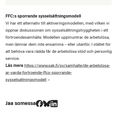
FFC:s sporrande sysselsättningsmodell
Vi har ett alternativ till aktiveringsmodellen, med vilken vi
öppnar diskussionen om sysselsättningstryggheten i ett
förtroendesamhälle. Modellen uppmuntrar de arbetslösa,
men lämnar dem inte ensamma – eller utanför. I stället för
att behöva vara rädda får de arbetslösa stöd och personlig
service.
Läs mera
https://www.sak.fi/sv/samhalle/de-arbetslosa-
ar-varda-fortroende-ffcs-sporrande-
sysselsattningsmodell
Jaa Facebookissa
Jaa Blueskyssa
Jaa LinkedIn:ssä
Jaa somessa