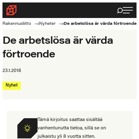
Haku
Byggnadsförbundet
Rakennusalan
Rakennusliitto
Nyheter
De arbetslösa är värda förtroende
ammattilaisten
puolella
De arbetslösa är värda
förtroende
23.1.2018
Nyhet
Tämä kirjoitus saattaa sisältää
vanhentunutta tietoa, sillä se on
julkaistu yli 8 vuotta sitten.