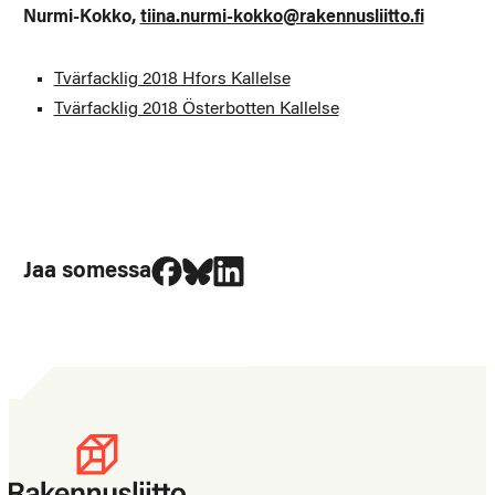
Nurmi-Kokko,
tiina.nurmi-kokko@rakennusliitto.fi
Tvärfacklig 2018 Hfors Kallelse
Tvärfacklig 2018 Österbotten Kallelse
Jaa Facebookissa
Jaa Blueskyssa
Jaa LinkedIn:ssä
Jaa somessa