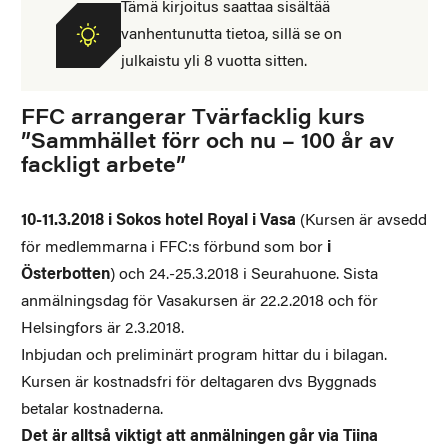
Tämä kirjoitus saattaa sisältää
vanhentunutta tietoa, sillä se on
julkaistu yli 8 vuotta sitten.
FFC arrangerar Tvärfacklig kurs
”Sammhället förr och nu – 100 år av
fackligt arbete”
10-11.3.2018 i Sokos hotel Royal i Vasa
(Kursen är avsedd
för medlemmarna i FFC:s förbund som bor
i
Österbotten
) och 24.-25.3.2018 i Seurahuone. Sista
anmälningsdag för Vasakursen är 22.2.2018 och för
Helsingfors är 2.3.2018.
Inbjudan och preliminärt program hittar du i bilagan.
Kursen är kostnadsfri för deltagaren dvs Byggnads
betalar kostnaderna.
Det är alltså viktigt att anmälningen går via Tiina