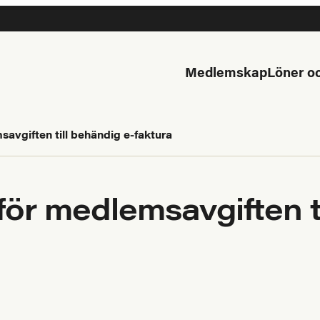
Medlemskap
Löner oc
avgiften till behändig e-faktura
ör medlemsavgiften ti