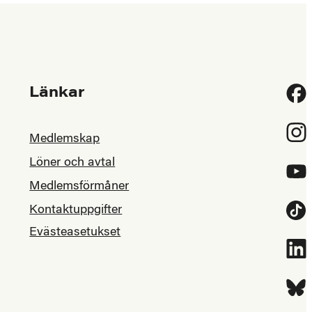
Länkar
Fac
Inst
Medlemskap
Löner och avtal
YouT
Medlemsförmåner
Kontaktuppgifter
Tikt
Evästeasetukset
Link
Blue