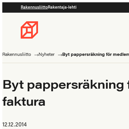
Rakennusliitto
Rakentaja-lehti
Byggnadsförbundet
Rakennusalan
ammattilaisten
Rakennusliitto
Nyheter
Byt pappersräkning för medlems
puolella
Byt pappersräkning f
faktura
12.12.2014