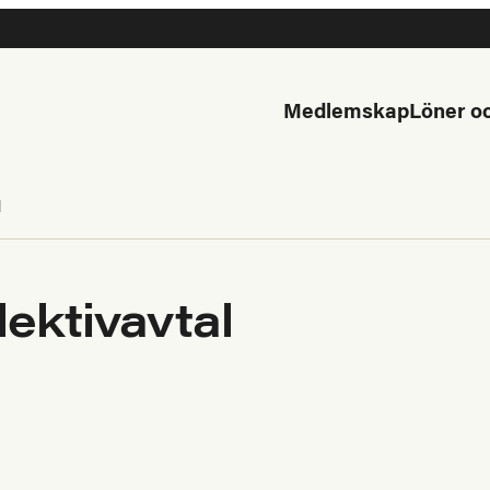
Medlemskap
Löner oc
l
lektivavtal