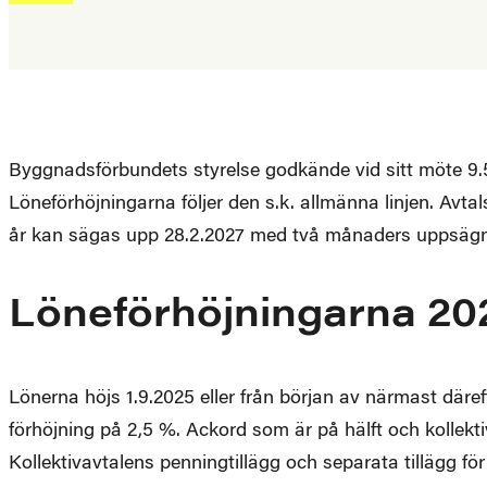
Byggnadsförbundets styrelse godkände vid sitt möte 9.5
Löneförhöjningarna följer den s.k. allmänna linjen. Avtal
år kan sägas upp 28.2.2027 med två månaders uppsägn
Löneförhöjningarna 20
Lönerna höjs 1.9.2025 eller från början av närmast däre
förhöjning på 2,5 %. Ackord som är på hälft och kollekt
Kollektivavtalens penningtillägg och separata tillägg fö