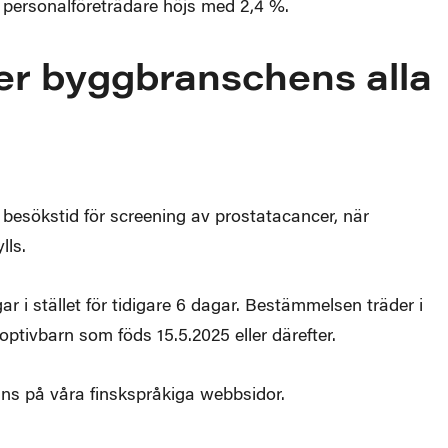
r personalföreträdare höjs med 2,4 %.
er byggbranschens alla
besökstid för screening av prostatacancer, när
lls.
r i stället för tidigare 6 dagar. Bestämmelsen träder i
adoptivbarn som föds 15.5.2025 eller därefter.
nns på våra finskspråkiga webbsidor.