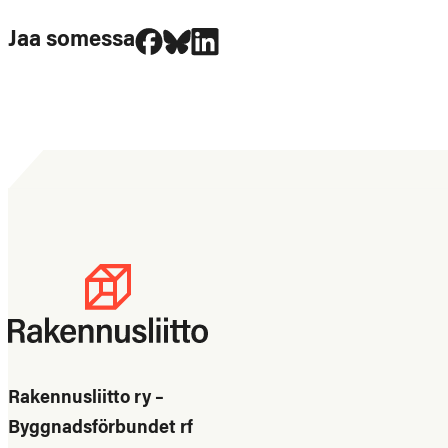
Jaa Facebookissa
Jaa Blueskyssa
Jaa LinkedIn:ssä
Jaa somessa
Rakennusliitto ry –
Byggnadsförbundet rf