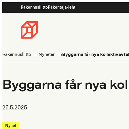
Rakennusliitto
Rakentaja-lehti
Byggnadsförbundet
Rakennusalan
ammattilaisten
Rakennusliitto
Nyheter
Byggarna får nya kollektivavta
puolella
Byggarna får nya kol
26.5.2025
Nyhet