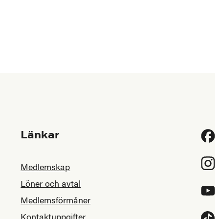
Länkar
Fac
Inst
Medlemskap
Löner och avtal
YouT
Medlemsförmåner
Kontaktuppgifter
Tikt