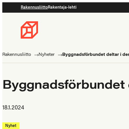
Rakennusliitto
Rakentaja-lehti
Byggnadsförbundet
Rakennusalan
ammattilaisten
Rakennusliitto
Nyheter
Byggnadsförbundet deltar i dem
puolella
Byggnadsförbundet de
18.1.2024
Nyhet