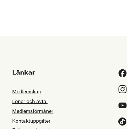
Länkar
Fac
Inst
Medlemskap
Löner och avtal
YouT
Medlemsförmåner
Kontaktuppgifter
Tikt