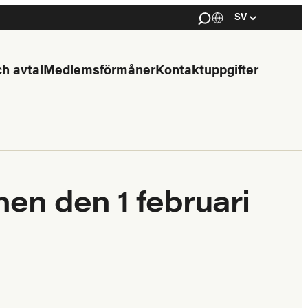
Haku
Kielivalinta
Select
language
h avtal
Medlemsförmåner
Kontaktuppgifter
en den 1 februari