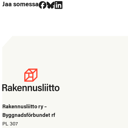
Jaa Facebookissa
Jaa Blueskyssa
Jaa LinkedIn:ssä
Jaa somessa
Rakennusliitto ry –
Byggnadsförbundet rf
PL 307