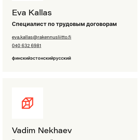
Eva Kallas
Cпециалист по трудовым договорам
eva.kallas@​rakennusliitto.fi
040 632 6981
финский
эстонский
русский
Vadim Nekhaev