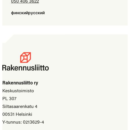
050 406 3622
финский
русский
Rakennusliitto ry
Keskustoimisto
PL 307
Siltasaarenkatu 4
00531 Helsinki
Y-tunnus: 0213629-4