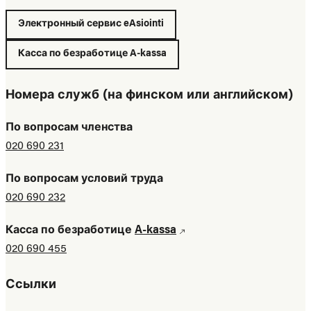
Электронный сервис eAsiointi
Касса по безработице A-kassa
Номера служб (на финском или английском)
По вопросам членства
020 690 231
По вопросам условий труда
020 690 232
Касса по безработице
A-kassa
020 690 455
Ссылки