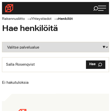
Haku
Rakennusliitto
Rakennusalan
Rakennusliitto
Yhteystiedot
Henkilöt
ammattilaisten
Hae henkilöitä
puolella
Hae
Ei hakutuloksia