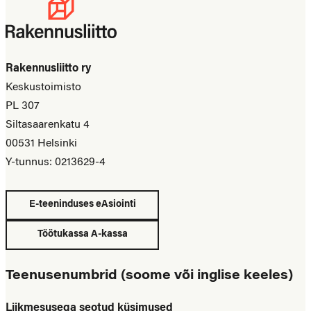
Rakennusliitto ry
Keskustoimisto
PL 307
Siltasaarenkatu 4
00531 Helsinki
Y-tunnus: 0213629-4
E-teeninduses eAsiointi
Töötukassa A-kassa
Teenusenumbrid (soome või inglise keeles)
Liikmesusega seotud küsimused