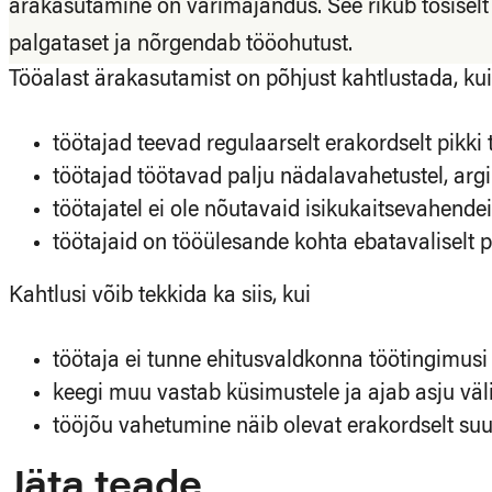
ärakasutamine on varimajandus. See rikub tõsiselt
palgataset ja nõrgendab tööohutust.
Tööalast ärakasutamist on põhjust kahtlustada, kui
töötajad teevad regulaarselt erakordselt pikki 
töötajad töötavad palju nädalavahetustel, argi
töötajatel ei ole nõutavaid isikukaitsevahende
töötajaid on tööülesande kohta ebatavaliselt 
Kahtlusi võib tekkida ka siis, kui
töötaja ei tunne ehitusvaldkonna töötingimusi e
keegi muu vastab küsimustele ja ajab asju väl
tööjõu vahetumine näib olevat erakordselt suu
Jäta teade