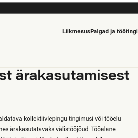
Liikmesus
Palgad ja töötin
ast ärakasutamisest
datava kollektiivlepingu tingimusi või tööelu
oomes ärakasutatavaks välistööjõud. Tööalane