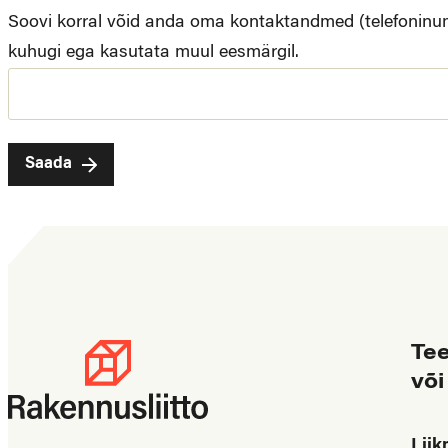
Soovi korral võid anda oma kontaktandmed (telefoninumb
kuhugi ega kasutata muul eesmärgil.
Saada
Te
või
Lii