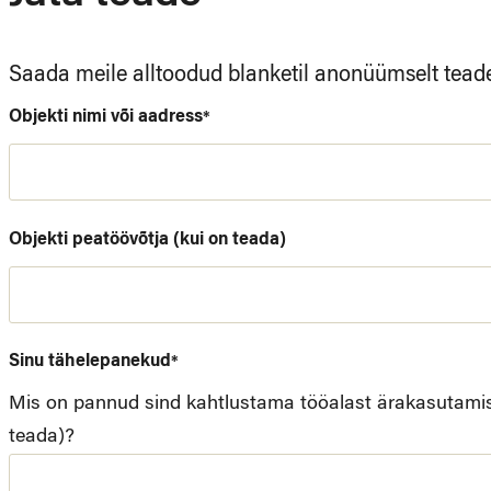
Saada meile alltoodud blanketil anonüümselt teade, 
"
"
Jäta
*
Objekti nimi või aadress
*
indicates
teade
required
fields
Objekti peatöövõtja (kui on teada)
Sinu tähelepanekud
*
Mis on pannud sind kahtlustama tööalast ärakasutamist?
teada)?