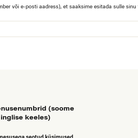
er või e-posti aadress), et saaksime esitada sulle sinu
enusenumbrid (soome
 inglise keeles)
kmesusega seotud küsimused