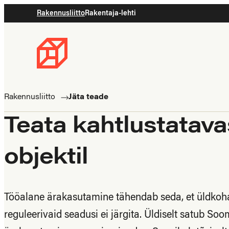
Rakennusliitto
Rakentaja-lehti
Rakennusliitto
Rakennusalan
ammattilaisten
Rakennusliitto
Jäta teade
puolella
Teata kahtlustatav
objektil
Tööalane ärakasutamine tähendab seda, et üldkohal
reguleerivaid seadusi ei järgita. Üldiselt satub S