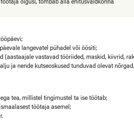
 töötaja õigusi, tõmbab alla ehitusvaldkonna
tööpäevi;
päevale langevatel pühadel või öösiti;
id (aastaajale vastavad tööriided, maskid, kiivrid, 
palju ja nende kutseoskused tunduvad olevat nõrgad
ga tea, millistel tingimustel ta ise töötab;
ismaalasest töötaja asemel;
r.