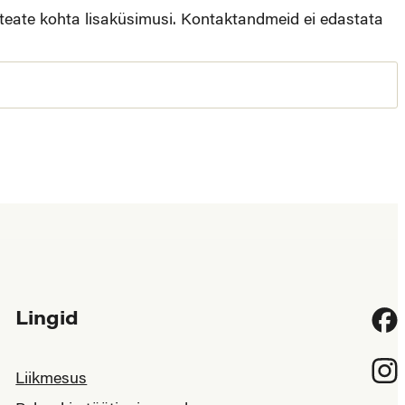
 teate kohta lisaküsimusi. Kontaktandmeid ei edastata
Lingid
Fac
Inst
Liikmesus