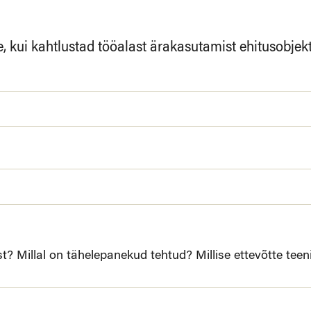
kui kahtlustad tööalast ärakasutamist ehitusobjektil
 Millal on tähelepanekud tehtud? Millise ettevõtte teeni