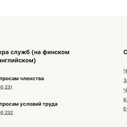
ра служб (на финском
английском)
Ч
просам членства
З
0 231
Ч
К
просам условий труда
E
90 232