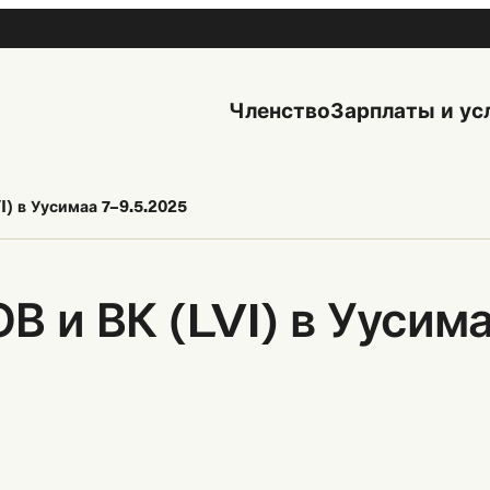
Членство
Зарплаты и ус
I) в Уусимаа 7–9.5.2025
В и ВК (LVI) в Уусим