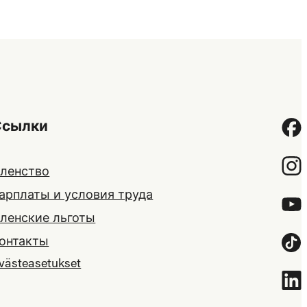
Ссылки
Fac
Inst
ленство
арплаты и условия труда
YouT
ленские льготы
онтакты
Tikt
västeasetukset
Link