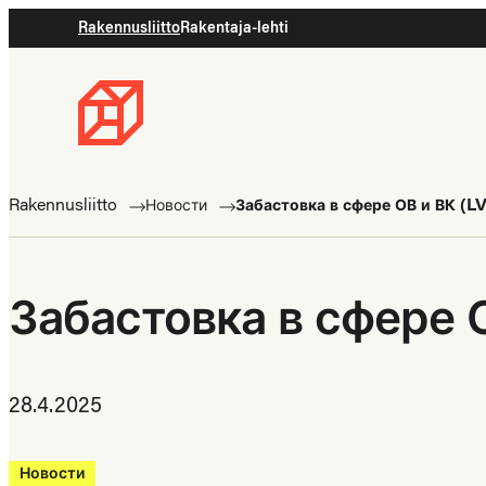
Rakennusliitto
Rakentaja-lehti
Rakennusliitto
Rakennusalan
ammattilaisten
Rakennusliitto
Новости
Забастовка в сфере ОВ и ВК (LV
puolella
Забастовка в сфере О
28.4.2025
Новости