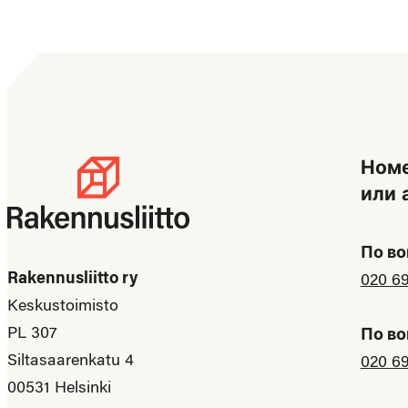
Номе
или 
По во
Rakennusliitto ry
020 69
Keskustoimisto
PL 307
По во
Siltasaarenkatu 4
020 6
00531 Helsinki