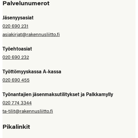
Palvelunumerot
Jäsenyysasiat
020 690 231
asiakirjat@rakennusliitto.fi
Työehtoasiat
020 690 232
Työttömyyskassa A-kassa
020 690 455
Työnantajien jäsenmaksutilitykset ja Palkkamylly
020 774 3344
ta-tilit@rakennusliitto.fi
Pikalinkit