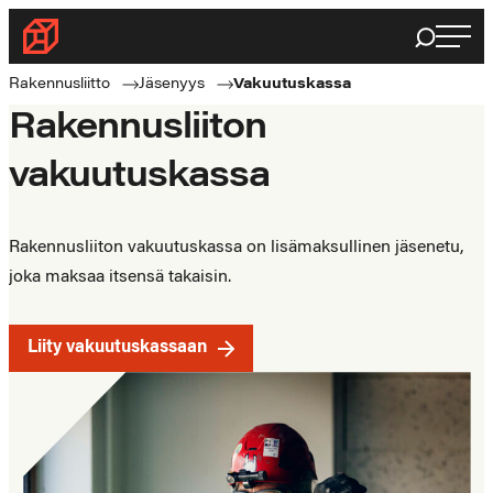
Siirry
Haku
Rakennusliitto
suoraan
Rakennusalan
sisältöön
Rakennusliitto
Jäsenyys
Vakuutuskassa
ammattilaisten
Rakennusliiton
puolella
vakuutuskassa
Rakennusliiton vakuutuskassa on lisämaksullinen jäsenetu,
joka maksaa itsensä takaisin.
Liity vakuutuskassaan