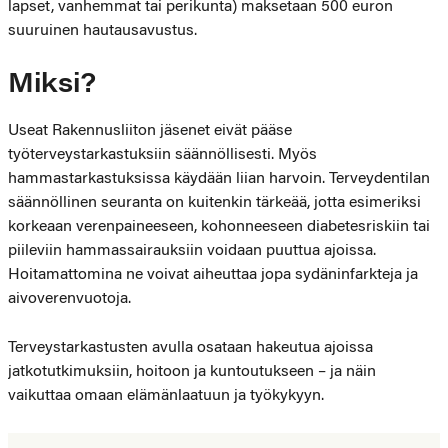
lapset, vanhemmat tai perikunta) maksetaan 500 euron
suuruinen hautausavustus.
Miksi?
Useat Rakennusliiton jäsenet eivät pääse
työterveystarkastuksiin säännöllisesti. Myös
hammastarkastuksissa käydään liian harvoin. Terveydentilan
säännöllinen seuranta on kuitenkin tärkeää, jotta esimeriksi
korkeaan verenpaineeseen, kohonneeseen diabetesriskiin tai
piileviin hammassairauksiin voidaan puuttua ajoissa.
Hoitamattomina ne voivat aiheuttaa jopa sydäninfarkteja ja
aivoverenvuotoja.
Terveystarkastusten avulla osataan hakeutua ajoissa
jatkotutkimuksiin, hoitoon ja kuntoutukseen – ja näin
vaikuttaa omaan elämänlaatuun ja työkykyyn.