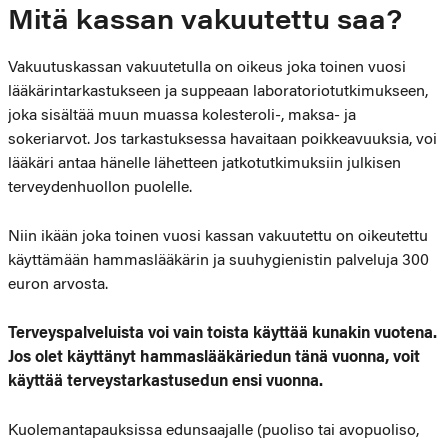
Mitä kassan vakuutettu saa?
Vakuutuskassan vakuutetulla on oikeus joka toinen vuosi
lääkärintarkastukseen ja suppeaan laboratoriotutkimukseen,
joka sisältää muun muassa kolesteroli-, maksa- ja
sokeriarvot. Jos tarkastuksessa havaitaan poikkeavuuksia, voi
lääkäri antaa hänelle lähetteen jatkotutkimuksiin julkisen
terveydenhuollon puolelle.
Niin ikään joka toinen vuosi kassan vakuutettu on oikeutettu
käyttämään hammaslääkärin ja suuhygienistin palveluja 300
euron arvosta.
Terveyspalveluista voi vain toista käyttää kunakin vuotena.
Jos olet käyttänyt hammaslääkäriedun tänä vuonna, voit
käyttää terveystarkastusedun ensi vuonna.
Kuolemantapauksissa edunsaajalle (puoliso tai avopuoliso,