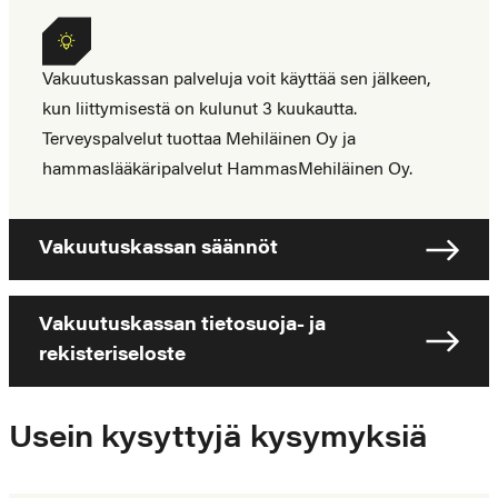
Vakuutuskassan
Vakuutuskassan palveluja voit käyttää sen jälkeen,
palveluntarjoajat
kun liittymisestä on kulunut 3 kuukautta.
Terveyspalvelut tuottaa Mehiläinen Oy ja
hammaslääkäripalvelut HammasMehiläinen Oy.
Vakuutuskassan säännöt
Vakuutuskassan tietosuoja- ja
rekisteriseloste
Usein kysyttyjä kysymyksiä