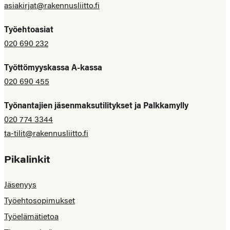
asiakirjat@rakennusliitto.fi
Työehtoasiat
020 690 232
Työttömyyskassa A-kassa
020 690 455
Työnantajien jäsenmaksutilitykset ja Palkkamylly
020 774 3344
ta-tilit@rakennusliitto.fi
Pikalinkit
Jäsenyys
Työehtosopimukset
Työelämätietoa