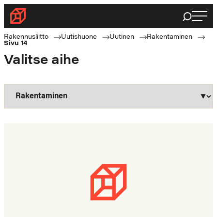
Siirry
Haku
Rakennusliitto
suoraan
Rakennusalan
sisältöön
Rakennusliitto
Uutishuone
Uutinen
Rakentaminen
Sivu 14
ammattilaisten
Valitse aihe
puolella