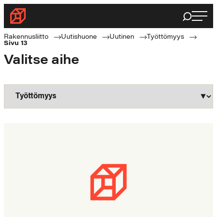
Siirry
Haku
Rakennusliitto
suoraan
Rakennusalan
sisältöön
Rakennusliitto
Uutishuone
Uutinen
Työttömyys
Sivu 13
ammattilaisten
Valitse aihe
puolella