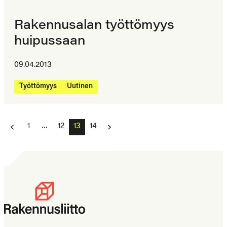
Rakennusalan työttömyys
huipussaan
09.04.2013
Työttömyys
Uutinen
Artikkelien
1
…
12
13
14
sivutus