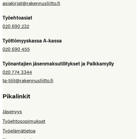
asiakirjat@rakennusliitto.fi
Työehtoasiat
020 690 232
Työttömyyskassa A-kassa
020 690 455
Työnantajien jäsenmaksutilitykset ja Palkkamylly
020 774 3344
ta-tilit@rakennusliitto.fi
Pikalinkit
Jäsenyys
Työehtosopimukset
Työelämätietoa