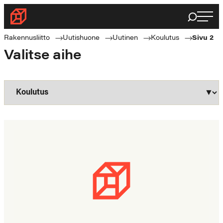
Siirry
Haku
Rakennusliitto
suoraan
Rakennusalan
sisältöön
Rakennusliitto
Uutishuone
Uutinen
Koulutus
Sivu 2
ammattilaisten
Valitse aihe
puolella