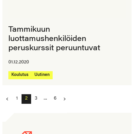
Tammikuun
luottamushenkilöiden
peruskurssit peruuntuvat
01.12.2020
Koulutus
Uutinen
Artikkelien
1
2
3
…
6
sivutus