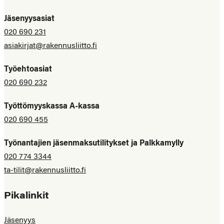
Jäsenyysasiat
020 690 231
asiakirjat@rakennusliitto.fi
Työehtoasiat
020 690 232
Työttömyyskassa A-kassa
020 690 455
Työnantajien jäsenmaksutilitykset ja Palkkamylly
020 774 3344
ta-tilit@rakennusliitto.fi
Pikalinkit
Jäsenyys